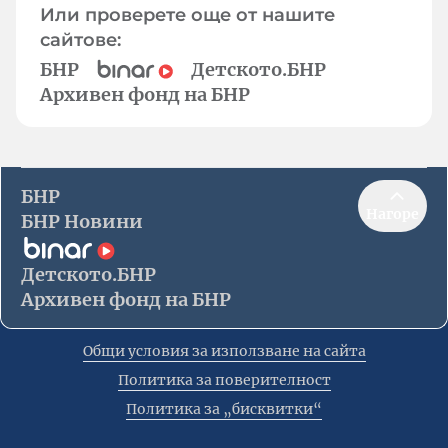
Или проверете още от нашите
сайтове:
БНР
Детското.БНР
Архивен фонд на БНР
БНР
Нагоре
БНР Новини
Детското.БНР
Архивен фонд на БНР
Общи условия за използване на сайта
Политика за поверителност
Политика за „бисквитки“