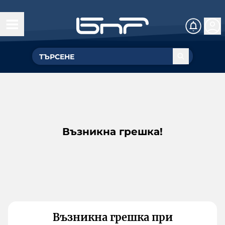
Възникна грешка!
Възникна грешка при