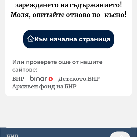
зареждането на съдържанието!
Моля, опитайте отново по-късно!
Към начална страница
Или проверете още от нашите
сайтове:
БНР
Детското.БНР
Архивен фонд на БНР
БНР