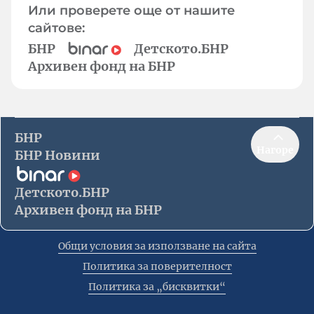
Или проверете още от нашите
сайтове:
БНР
Детското.БНР
Архивен фонд на БНР
БНР
Нагоре
БНР Новини
Детското.БНР
Архивен фонд на БНР
Общи условия за използване на сайта
Политика за поверителност
Политика за „бисквитки“