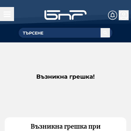
Възникна грешка!
Възникна грешка при