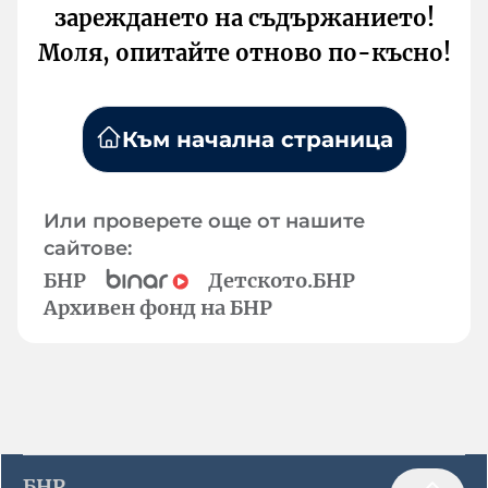
зареждането на съдържанието!
Моля, опитайте отново по-късно!
Към начална страница
Или проверете още от нашите
сайтове:
БНР
Детското.БНР
Архивен фонд на БНР
БНР