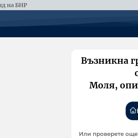
д на БНР
Възникна г
Моля, опи
Или проверете още 