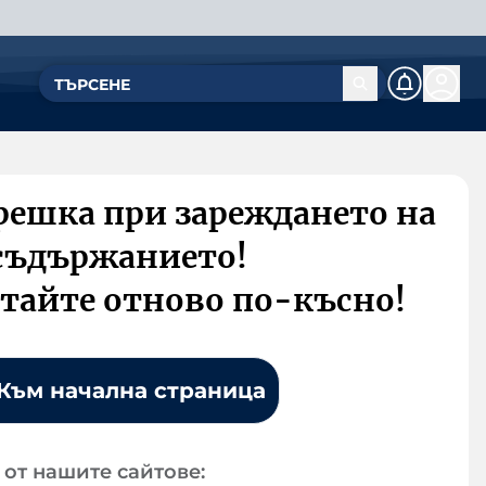
решка при зареждането на
съдържанието!
тайте отново по-късно!
Към начална страница
от нашите сайтове: