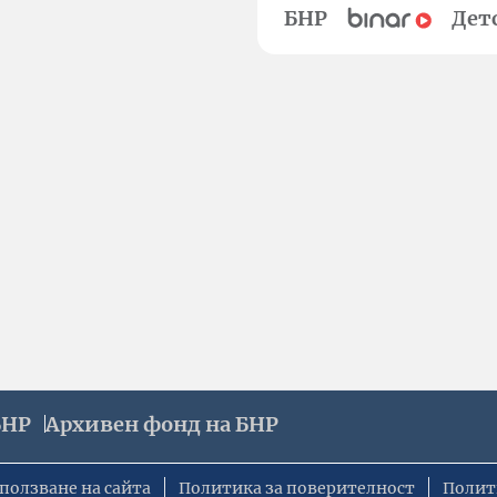
БНР
Дет
БНР
Архивен фонд на БНР
ползване на сайта
Политика за поверителност
Полит