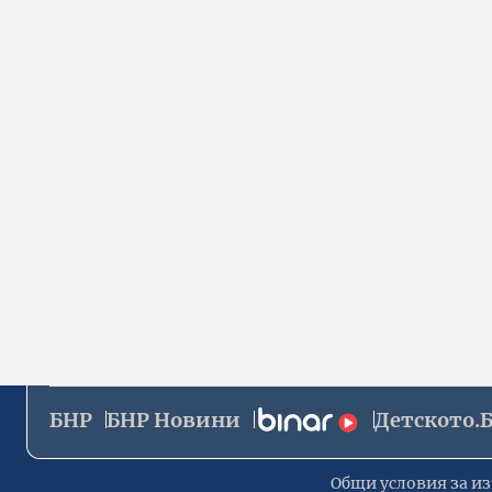
БНР
БНР Новини
Детското.
Общи условия за из