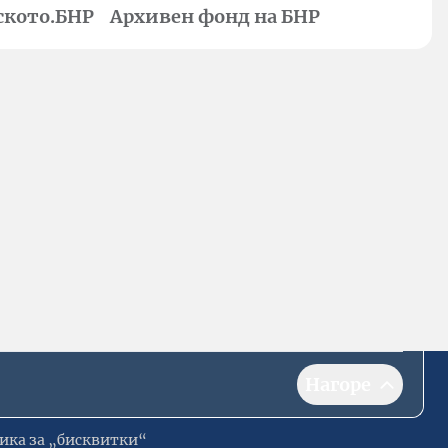
ското.БНР
Архивен фонд на БНР
Нагоре
ика за „бисквитки“