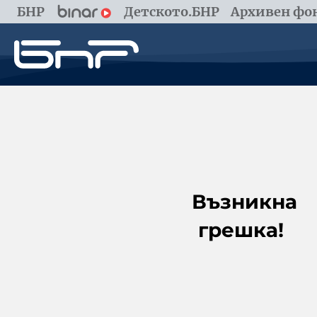
БНР
Детското.БНР
Архивен фон
Възникна
грешка!