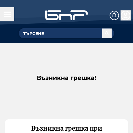
Възникна грешка!
Възникна грешка при