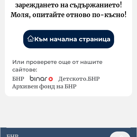
зареждането на съдържанието!
Моля, опитайте отново по-късно!
Към начална страница
Или проверете още от нашите
сайтове:
БНР
Детското.БНР
Архивен фонд на БНР
БНР