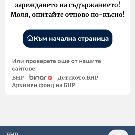
зареждането на съдържанието!
Моля, опитайте отново по-късно!
Към начална страница
Или проверете още от нашите
сайтове:
БНР
Детското.БНР
Архивен фонд на БНР
БНР