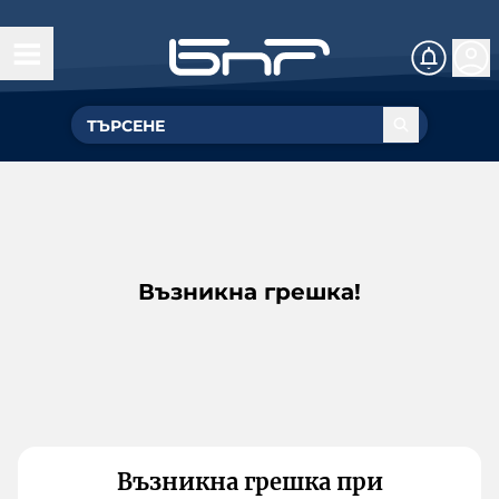
Възникна грешка!
Възникна грешка при