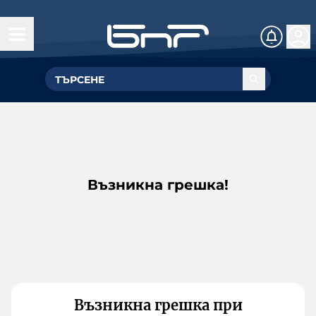
Възникна грешка!
Възникна грешка при