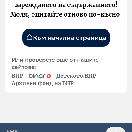
зареждането на съдържанието!
Моля, опитайте отново по-късно!
Към начална страница
Или проверете още от нашите
сайтове:
БНР
Детското.БНР
Архивен фонд на БНР
БНР