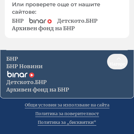
Или проверете още от нашите
сайтове:
БНР
Детското.БНР
Архивен фонд на БНР
БНР
Нагоре
БНР Новини
Детското.БНР
Архивен фонд на БНР
Общи условия за използване на сайта
Политика за поверителност
Политика за „бисквитки“