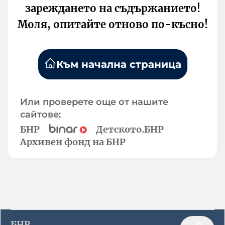
зареждането на съдържанието!
Моля, опитайте отново по-късно!
Към начална страница
Или проверете още от нашите
сайтове:
БНР
Детското.БНР
Архивен фонд на БНР
БНР