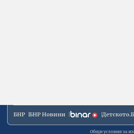
БНР
БНР Новини
Детското.
Общи условия за из