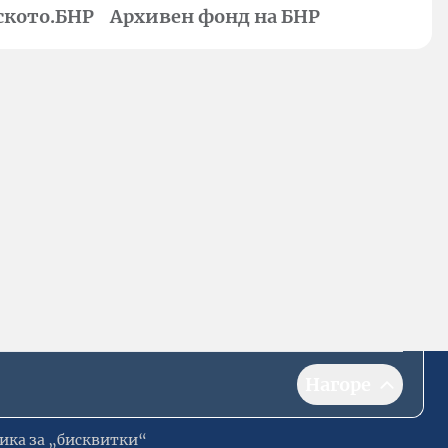
ското.БНР
Архивен фонд на БНР
Нагоре
ика за „бисквитки“