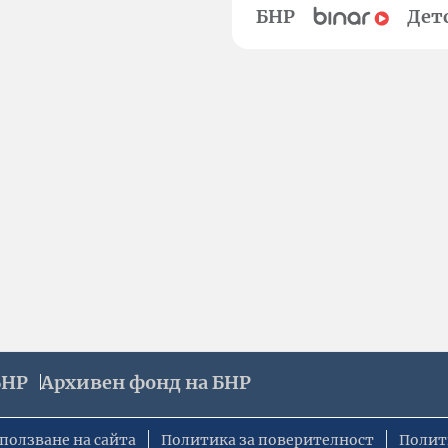
БНР
Дет
БНР
Архивен фонд на БНР
ползване на сайта
Политика за поверителност
Полит