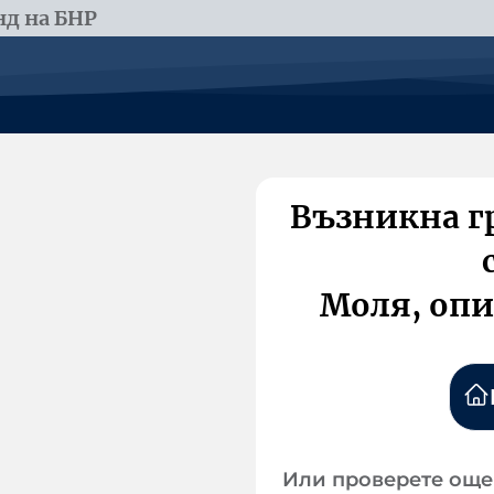
д на БНР
Възникна г
Моля, опи
Или проверете още 