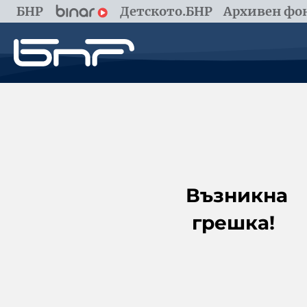
БНР
Детското.БНР
Архивен фон
Възникна
грешка!