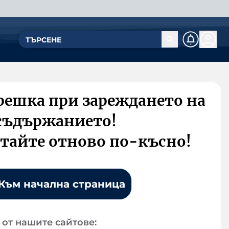
решка при зареждането на
съдържанието!
тайте отново по-късно!
Към начална страница
от нашите сайтове: