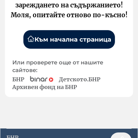
зареждането на съдържанието!
Моля, опитайте отново по-късно!
Към начална страница
Или проверете още от нашите
сайтове:
БНР
Детското.БНР
Архивен фонд на БНР
БНР