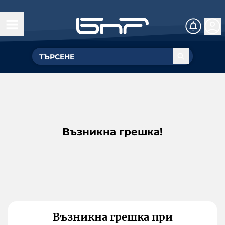
Възникна грешка!
Възникна грешка при