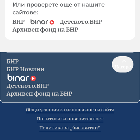
Или проверете още от нашите
сайтове:
БНР
Детското.БНР
Архивен фонд на БНР
БНР
Нагоре
БНР Новини
Детското.БНР
Архивен фонд на БНР
Общи условия за използване на сайта
Политика за поверителност
Политика за „бисквитки“