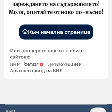
зареждането на съдържанието!
Моля, опитайте отново по-късно!
Към начална страница
Или проверете още от нашите
сайтове:
БНР
Детското.БНР
Архивен фонд на БНР
БНР