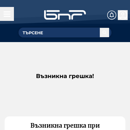
Възникна грешка!
Възникна грешка при