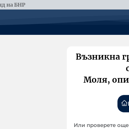
д на БНР
Възникна г
Моля, опи
Или проверете още 