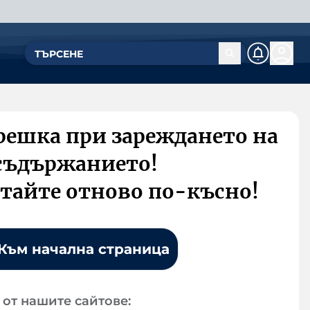
решка при зареждането на
съдържанието!
тайте отново по-късно!
Към начална страница
от нашите сайтове: