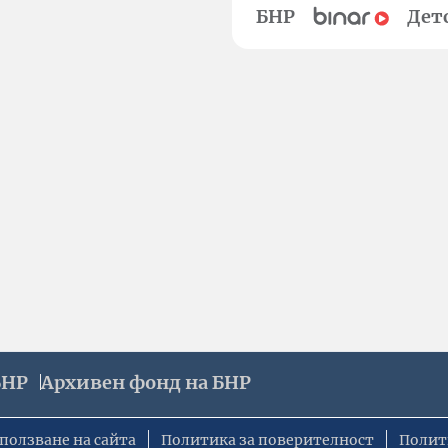
БНР
Дет
БНР
Архивен фонд на БНР
ползване на сайта
Политика за поверителност
Полит