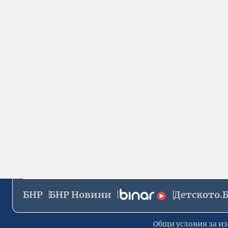
БНР
БНР Новини
Детското.
Общи условия за из