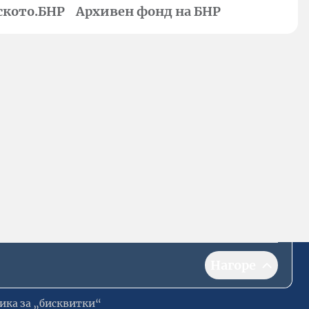
ското.БНР
Архивен фонд на БНР
Нагоре
ика за „бисквитки“