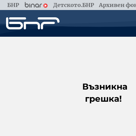
БНР
Детското.БНР
Архивен фон
Възникна
грешка!