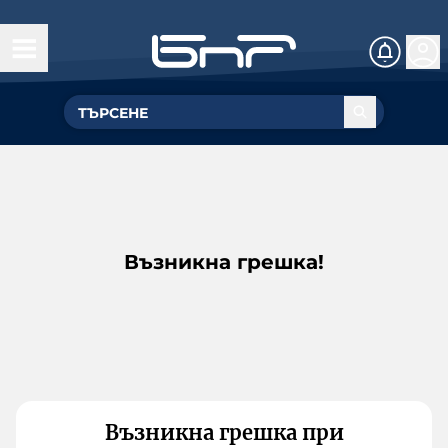
Възникна грешка!
Възникна грешка при