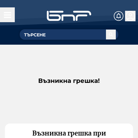
Възникна грешка!
Възникна грешка при