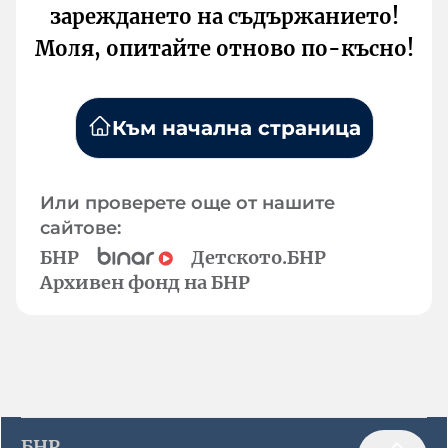
зареждането на съдържанието!
Моля, опитайте отново по-късно!
Към начална страница
Или проверете още от нашите
сайтове:
БНР
Детското.БНР
Архивен фонд на БНР
БНР