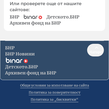
Или проверете още от нашите
сайтове:
БНР
Детското.БНР
Архивен фонд на БНР
БНР
Нагоре
БНР Новини
Детското.БНР
Архивен фонд на БНР
Общи условия за използване на сайта
Политика за поверителност
Политика за „бисквитки“