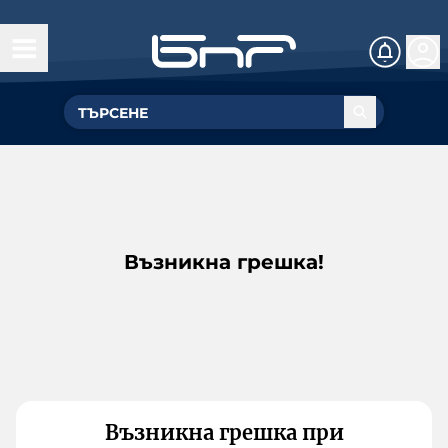
Възникна грешка!
Възникна грешка при