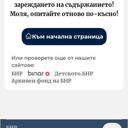
зареждането на съдържанието!
Моля, опитайте отново по-късно!
Към начална страница
Или проверете още от нашите
сайтове:
БНР
Детското.БНР
Архивен фонд на БНР
БНР