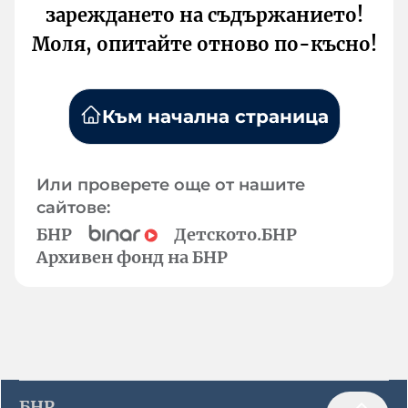
зареждането на съдържанието!
Моля, опитайте отново по-късно!
Към начална страница
Или проверете още от нашите
сайтове:
БНР
Детското.БНР
Архивен фонд на БНР
БНР