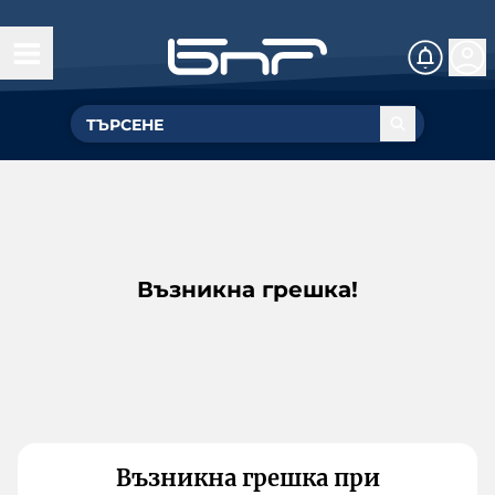
Възникна грешка!
Възникна грешка при