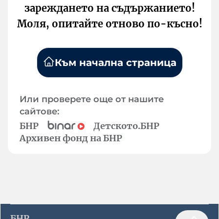
зареждането на съдържанието!
Моля, опитайте отново по-късно!
Към начална страница
Или проверете още от нашите
сайтове:
БНР
Детското.БНР
Архивен фонд на БНР
БНР