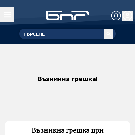
Възникна грешка!
Възникна грешка при