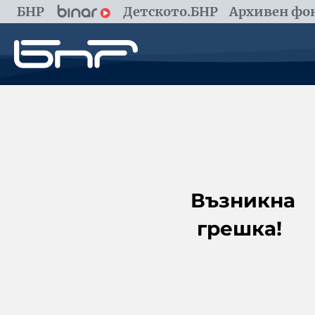
БНР
Детското.БНР
Архивен фон
Възникна
грешка!