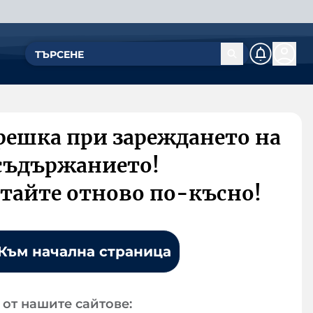
решка при зареждането на
съдържанието!
тайте отново по-късно!
Към начална страница
от нашите сайтове: