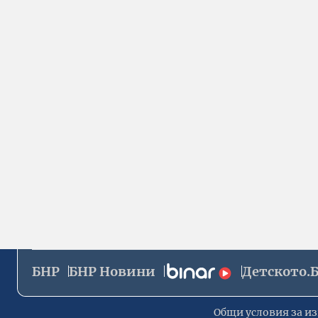
БНР
БНР Новини
Детското.
Общи условия за из