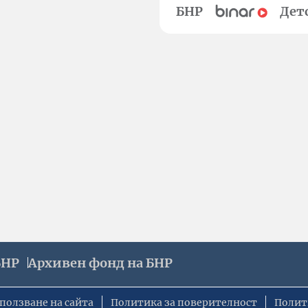
БНР
Дет
БНР
Архивен фонд на БНР
ползване на сайта
Политика за поверителност
Полит