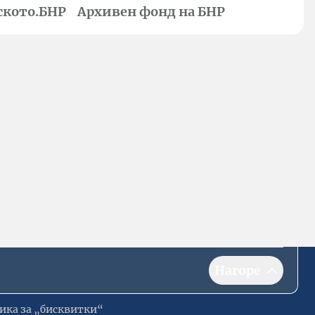
ското.БНР
Архивен фонд на БНР
Нагоре
ика за „бисквитки“