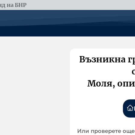
д на БНР
Възникна г
Моля, опи
Или проверете още 