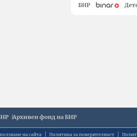
БНР
Дет
БНР
Архивен фонд на БНР
ползване на сайта
Политика за поверителност
Полит