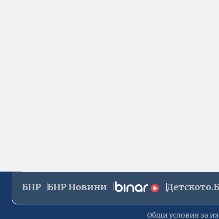
БНР
БНР Новини
Детското.
Общи условия за из