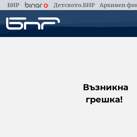
БНР
Детското.БНР
Архивен фон
Възникна
грешка!