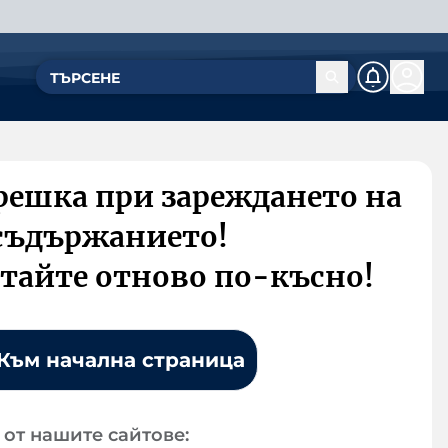
решка при зареждането на
съдържанието!
тайте отново по-късно!
Към начална страница
от нашите сайтове: