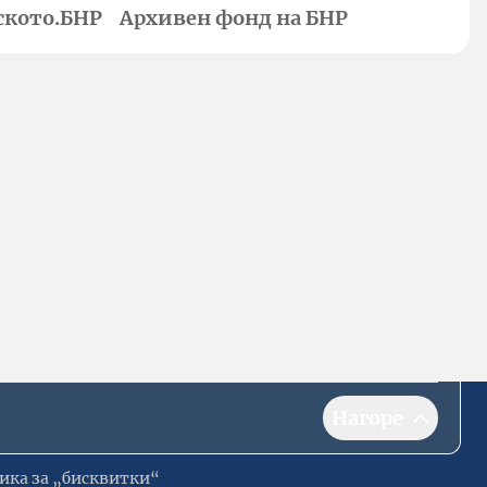
ското.БНР
Архивен фонд на БНР
Нагоре
ика за „бисквитки“