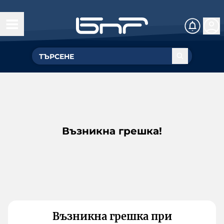
Възникна грешка!
Възникна грешка при