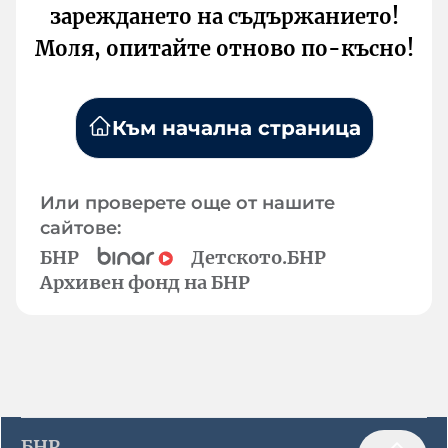
зареждането на съдържанието!
Моля, опитайте отново по-късно!
Към начална страница
Или проверете още от нашите
сайтове:
БНР
Детското.БНР
Архивен фонд на БНР
БНР