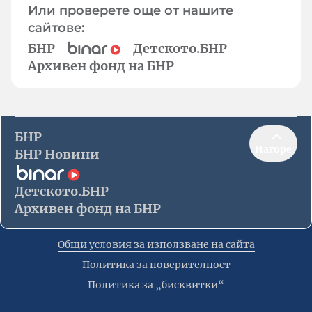
Или проверете още от нашите
сайтове:
БНР
Детското.БНР
Архивен фонд на БНР
БНР
Нагоре
БНР Новини
Детското.БНР
Архивен фонд на БНР
Общи условия за използване на сайта
Политика за поверителност
Политика за „бисквитки“