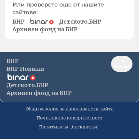
Или проверете още от нашите
сайтове:
БНР
Детското.БНР
Архивен фонд на БНР
БНР
Нагоре
БНР Новини
Детското.БНР
Архивен фонд на БНР
Общи условия за използване на сайта
Политика за поверителност
Политика за „бисквитки“