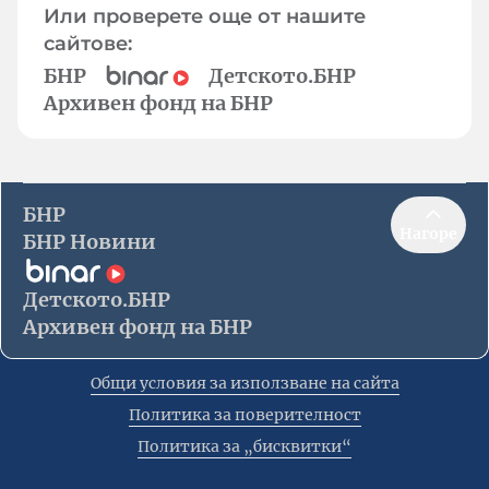
Или проверете още от нашите
сайтове:
БНР
Детското.БНР
Архивен фонд на БНР
БНР
Нагоре
БНР Новини
Детското.БНР
Архивен фонд на БНР
Общи условия за използване на сайта
Политика за поверителност
Политика за „бисквитки“