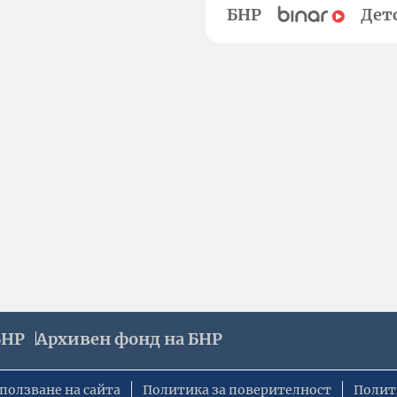
БНР
Дет
БНР
Архивен фонд на БНР
ползване на сайта
Политика за поверителност
Полит