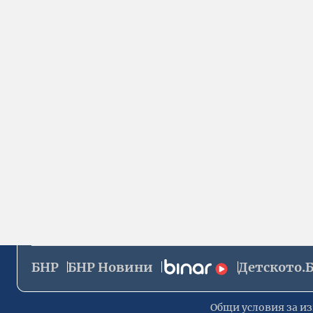
БНР
БНР Новини
Детското.
Общи условия за из