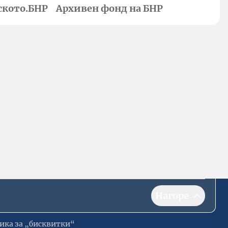
ското.БНР
Архивен фонд на БНР
Нагоре
ика за „бисквитки“