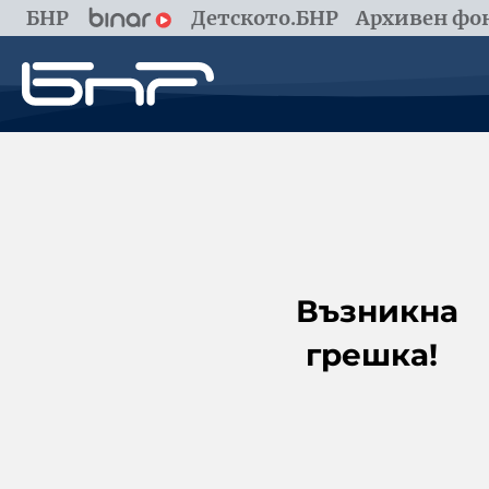
БНР
Детското.БНР
Архивен фон
Възникна
грешка!