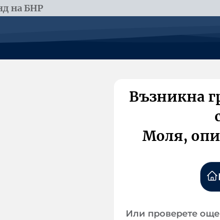
д на БНР
Възникна г
Моля, опи
Или проверете още 