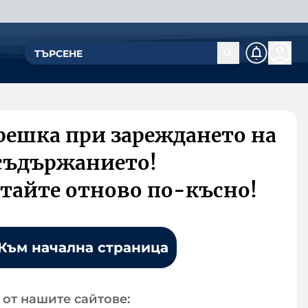
решка при зареждането на
съдържанието!
тайте отново по-късно!
Към начална страница
от нашите сайтове: