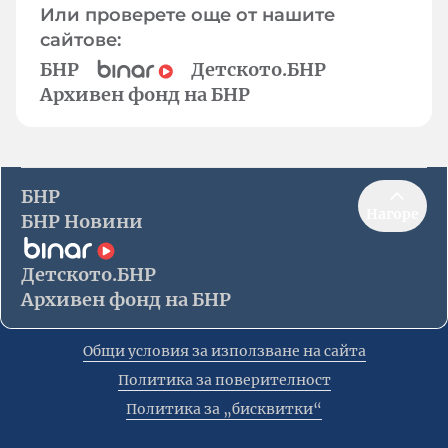
Или проверете още от нашите
сайтове:
БНР
Детското.БНР
Архивен фонд на БНР
БНР
Нагоре
БНР Новини
Детското.БНР
Архивен фонд на БНР
Общи условия за използване на сайта
Политика за поверителност
Политика за „бисквитки“