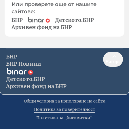
Или проверете още от нашите
сайтове:
БНР
Детското.БНР
Архивен фонд на БНР
БНР
Нагоре
БНР Новини
Детското.БНР
Архивен фонд на БНР
Общи условия за използване на сайта
Политика за поверителност
Политика за „бисквитки“