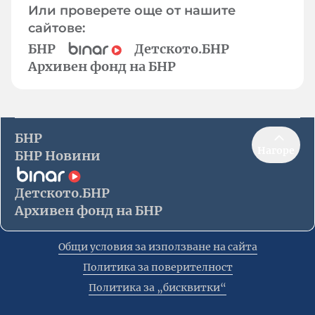
Или проверете още от нашите
сайтове:
БНР
Детското.БНР
Архивен фонд на БНР
БНР
Нагоре
БНР Новини
Детското.БНР
Архивен фонд на БНР
Общи условия за използване на сайта
Политика за поверителност
Политика за „бисквитки“