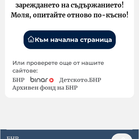
зареждането на съдържанието!
Моля, опитайте отново по-късно!
Към начална страница
Или проверете още от нашите
сайтове:
БНР
Детското.БНР
Архивен фонд на БНР
БНР