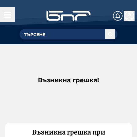
Възникна грешка!
Възникна грешка при