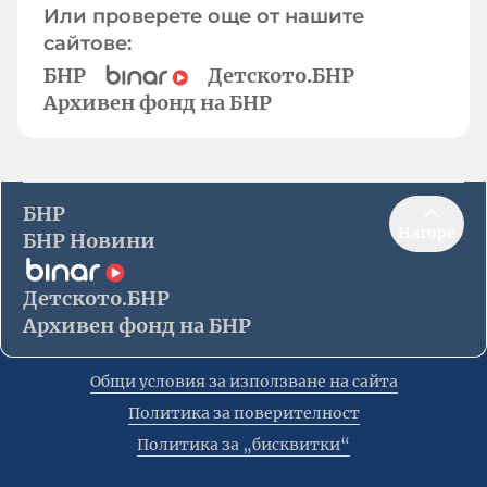
Или проверете още от нашите
сайтове:
БНР
Детското.БНР
Архивен фонд на БНР
БНР
Нагоре
БНР Новини
Детското.БНР
Архивен фонд на БНР
Общи условия за използване на сайта
Политика за поверителност
Политика за „бисквитки“