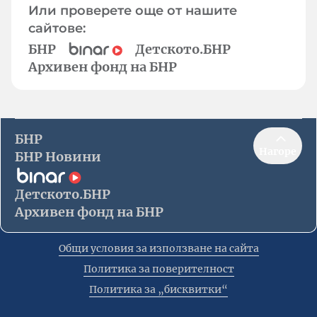
Или проверете още от нашите
сайтове:
БНР
Детското.БНР
Архивен фонд на БНР
БНР
Нагоре
БНР Новини
Детското.БНР
Архивен фонд на БНР
Общи условия за използване на сайта
Политика за поверителност
Политика за „бисквитки“