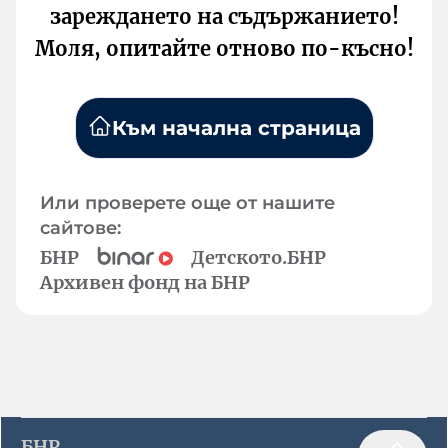
зареждането на съдържанието!
Моля, опитайте отново по-късно!
Към начална страница
Или проверете още от нашите
сайтове:
БНР
Детското.БНР
Архивен фонд на БНР
БНР