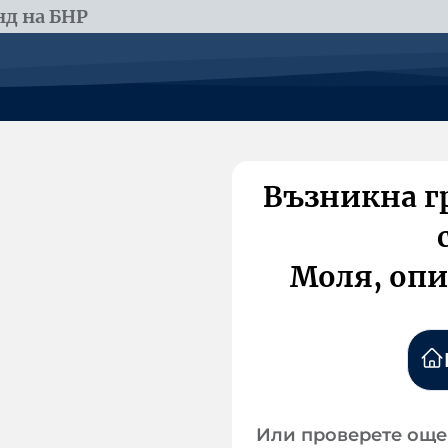
д на БНР
Възникна г
Моля, опи
Или проверете още 