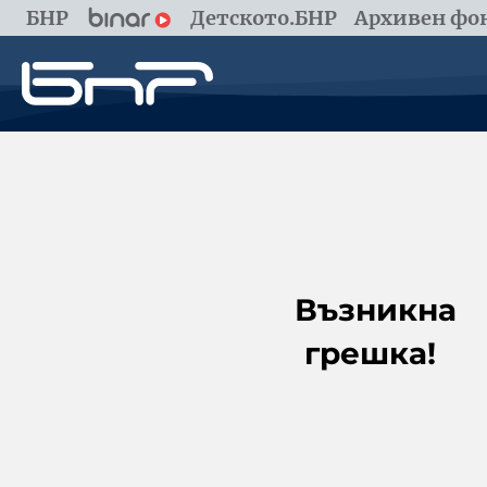
БНР
Детското.БНР
Архивен фон
Възникна
грешка!