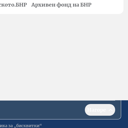
ското.БНР
Архивен фонд на БНР
Нагоре
ика за „бисквитки“