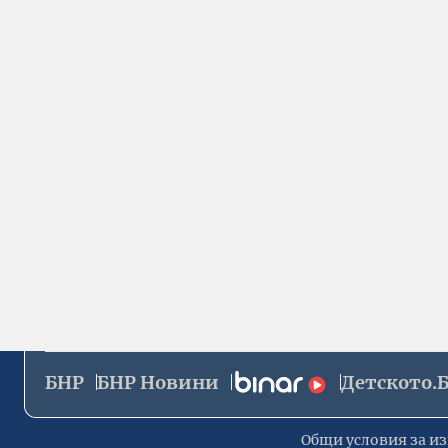
БНР
БНР Новини
Детското.
Общи условия за из