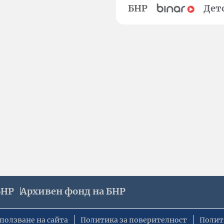
БНР
Дет
БНР
Архивен фонд на БНР
ползване на сайта
Политика за поверителност
Полит