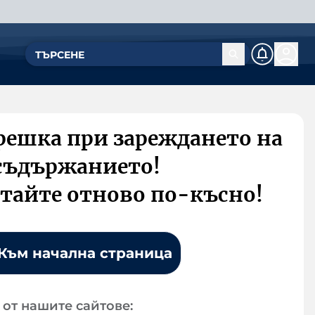
решка при зареждането на
съдържанието!
тайте отново по-късно!
Към начална страница
от нашите сайтове: