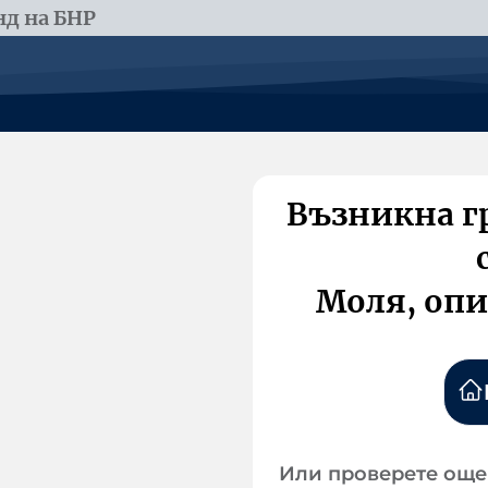
д на БНР
Възникна г
Моля, опи
Или проверете още 