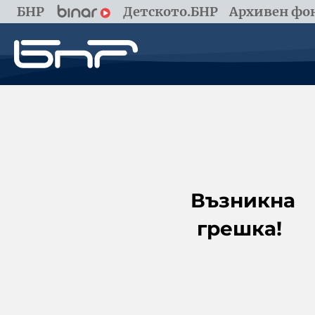
БНР
Детското.БНР
Архивен фон
Възникна
грешка!