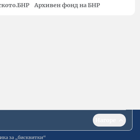
ското.БНР
Архивен фонд на БНР
Нагоре
ика за „бисквитки“