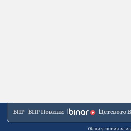
БНР
БНР Новини
Детското.
Общи условия за из