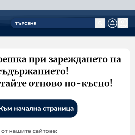
решка при зареждането на
съдържанието!
тайте отново по-късно!
Към начална страница
от нашите сайтове: