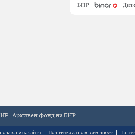
БНР
Дет
БНР
Архивен фонд на БНР
ползване на сайта
Политика за поверителност
Полит