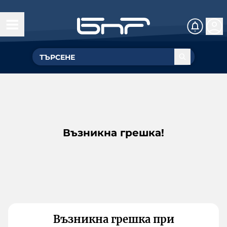
Възникна грешка!
Възникна грешка при