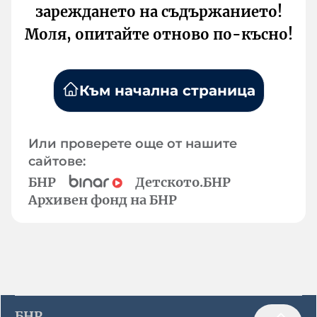
зареждането на съдържанието!
Моля, опитайте отново по-късно!
Към начална страница
Или проверете още от нашите
сайтове:
БНР
Детското.БНР
Архивен фонд на БНР
БНР