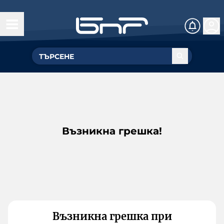
Възникна грешка!
Възникна грешка при