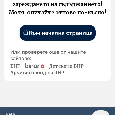
зареждането на съдържанието!
Моля, опитайте отново по-късно!
Към начална страница
Или проверете още от нашите
сайтове:
БНР
Детското.БНР
Архивен фонд на БНР
БНР