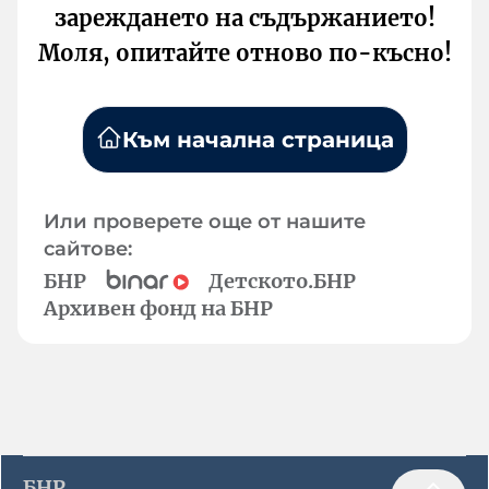
зареждането на съдържанието!
Моля, опитайте отново по-късно!
Към начална страница
Или проверете още от нашите
сайтове:
БНР
Детското.БНР
Архивен фонд на БНР
БНР