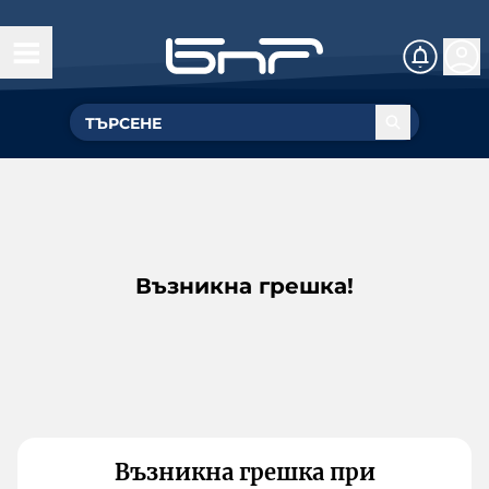
Възникна грешка!
Възникна грешка при