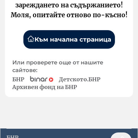
зареждането на съдържанието!
Моля, опитайте отново по-късно!
Към начална страница
Или проверете още от нашите
сайтове:
БНР
Детското.БНР
Архивен фонд на БНР
БНР