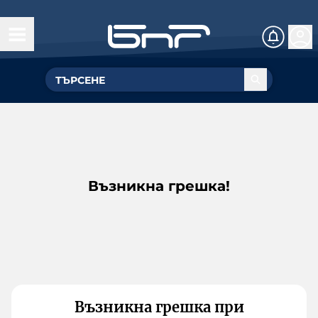
Възникна грешка!
Възникна грешка при