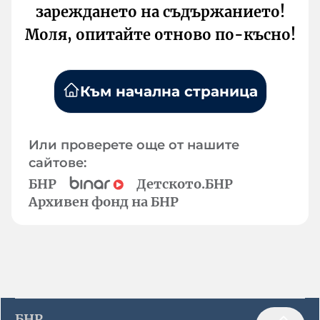
зареждането на съдържанието!
Моля, опитайте отново по-късно!
Към начална страница
Или проверете още от нашите
сайтове:
БНР
Детското.БНР
Архивен фонд на БНР
БНР