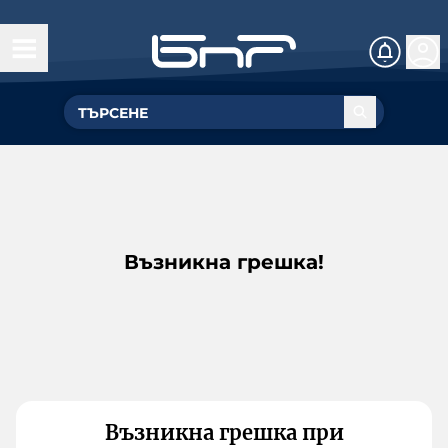
Възникна грешка!
Възникна грешка при