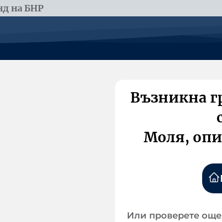
д на БНР
Възникна г
Моля, опи
Или проверете още 