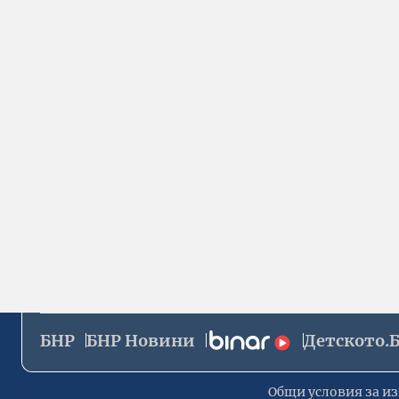
БНР
БНР Новини
Детското.
Общи условия за из