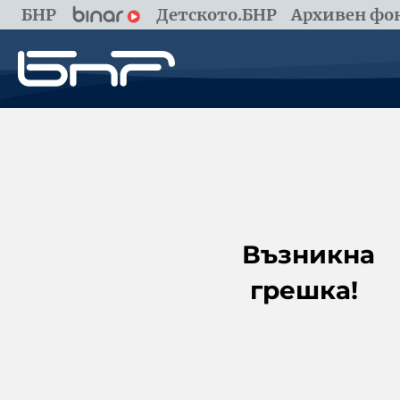
БНР
Детското.БНР
Архивен фон
Възникна
грешка!