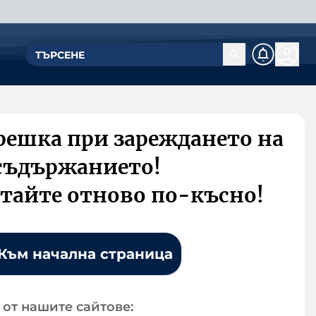
решка при зареждането на
съдържанието!
тайте отново по-късно!
Към начална страница
от нашите сайтове: