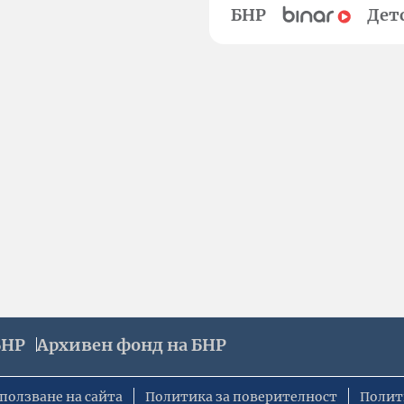
БНР
Дет
БНР
Архивен фонд на БНР
ползване на сайта
Политика за поверителност
Полит