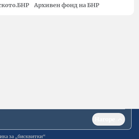
ското.БНР
Архивен фонд на БНР
Нагоре
ика за „бисквитки“