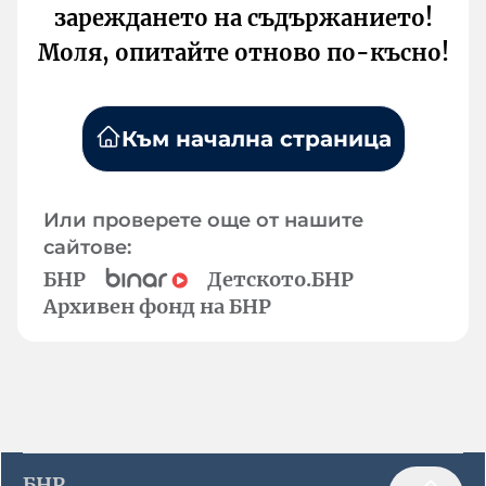
зареждането на съдържанието!
Моля, опитайте отново по-късно!
Към начална страница
Или проверете още от нашите
сайтове:
БНР
Детското.БНР
Архивен фонд на БНР
БНР