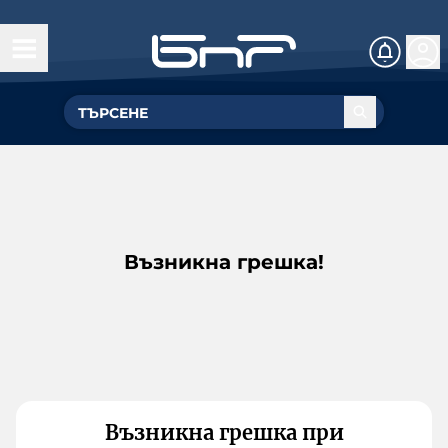
Възникна грешка!
Възникна грешка при