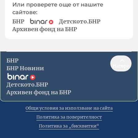
Или проверете още от нашите
сайтове:
БНР
Детското.БНР
Архивен фонд на БНР
БНР
Нагоре
БНР Новини
Детското.БНР
Архивен фонд на БНР
Общи условия за използване на сайта
Политика за поверителност
Политика за „бисквитки“