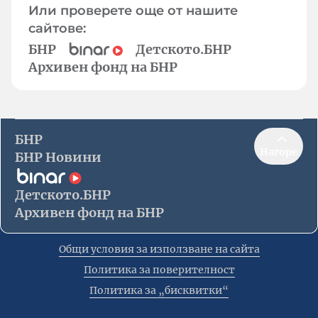
Или проверете още от нашите
сайтове:
БНР
Детското.БНР
Архивен фонд на БНР
БНР
Нагоре
БНР Новини
Детското.БНР
Архивен фонд на БНР
Общи условия за използване на сайта
Политика за поверителност
Политика за „бисквитки“