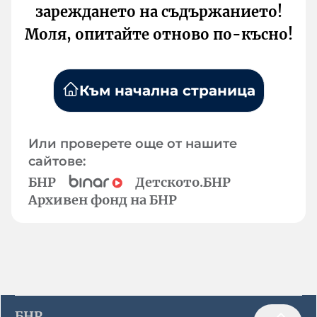
зареждането на съдържанието!
Моля, опитайте отново по-късно!
Към начална страница
Или проверете още от нашите
сайтове:
БНР
Детското.БНР
Архивен фонд на БНР
БНР