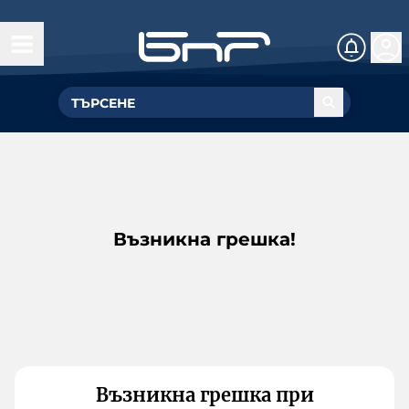
Възникна грешка!
Възникна грешка при