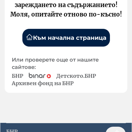
зареждането на съдържанието!
Моля, опитайте отново по-късно!
Към начална страница
Или проверете още от нашите
сайтове:
БНР
Детското.БНР
Архивен фонд на БНР
БНР