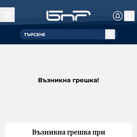
Възникна грешка!
Възникна грешка при