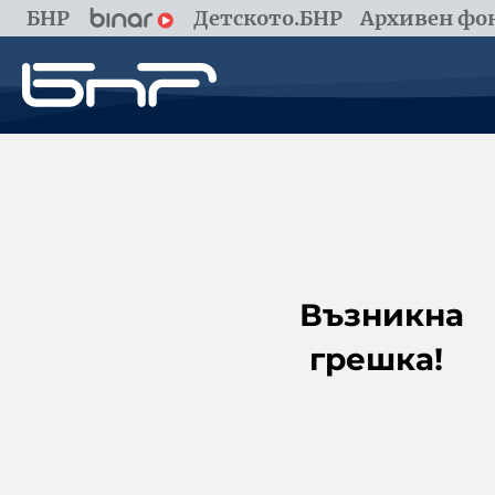
БНР
Детското.БНР
Архивен фон
Възникна
грешка!