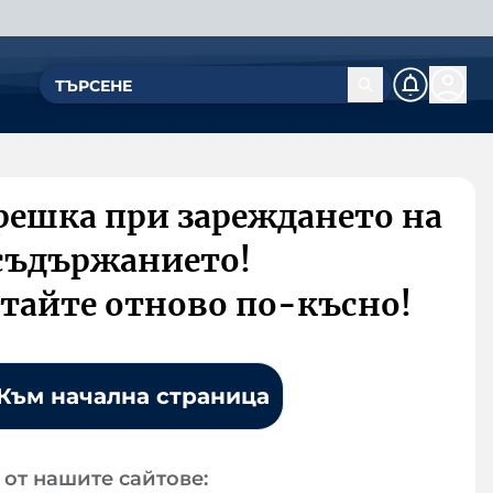
решка при зареждането на
съдържанието!
тайте отново по-късно!
Към начална страница
от нашите сайтове: