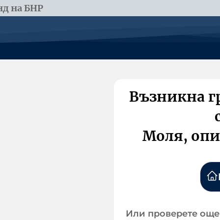
д на БНР
Възникна г
Моля, опи
Или проверете още 