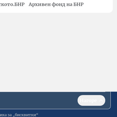
ското.БНР
Архивен фонд на БНР
Нагоре
ика за „бисквитки“