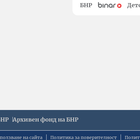
БНР
Дет
БНР
Архивен фонд на БНР
ползване на сайта
Политика за поверителност
Полит