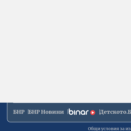
БНР
БНР Новини
Детското.
Общи условия за из