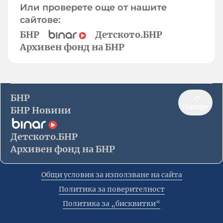
Или проверете още от нашите
сайтове:
БНР
Детското.БНР
Архивен фонд на БНР
БНР
Нагоре
БНР Новини
Детското.БНР
Архивен фонд на БНР
Общи условия за използване на сайта
Политика за поверителност
Политика за „бисквитки“